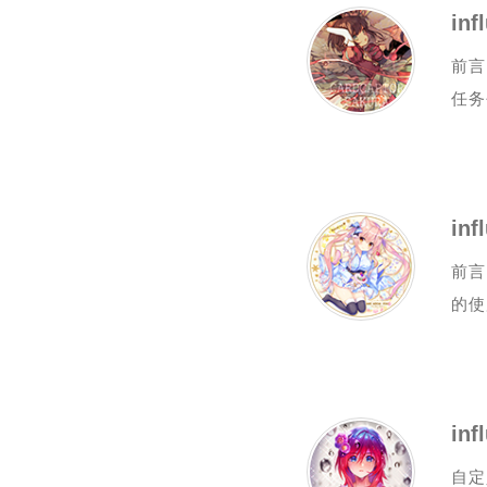
in
前言
任务
in
前言
的使
in
自定