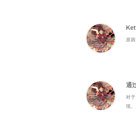
原因1
通
对于
现。