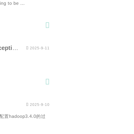
g to be ...

HBase-Hbase启动异常java.lang.IllegalArgumentException: object is not an instance of declaring class

2025-9-11


2025-9-10
置hadoop3.4.0的过