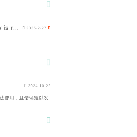

Kettle报错“Modify database connection: repository is read-only”


2025-2-27


2024-10-22
法使用，且错误难以发
