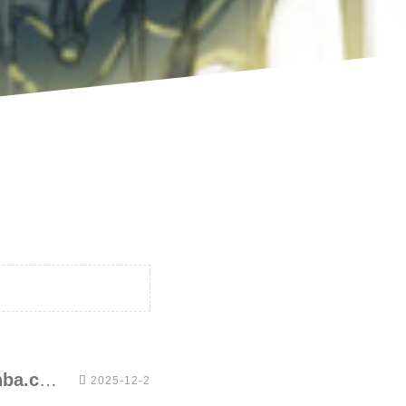
远程连接postgresql “postgres“, no encryption pg hba.conf

2025-12-2