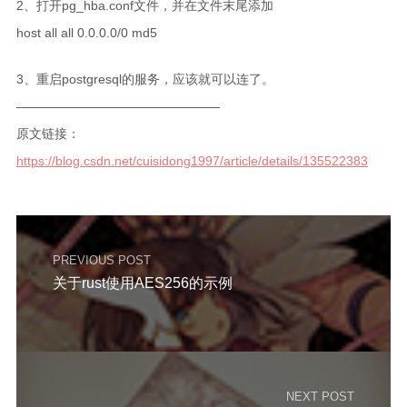
2、打开pg_hba.conf文件，并在文件末尾添加
游戏开发日志
host all all 0.0.0.0/0 md5
更多
3、重启postgresql的服务，应该就可以连了。
关于
————————————————
原文链接：
归档
https://blog.csdn.net/cuisidong1997/article/details/135522383
PREVIOUS POST
关于rust使用AES256的示例
NEXT POST