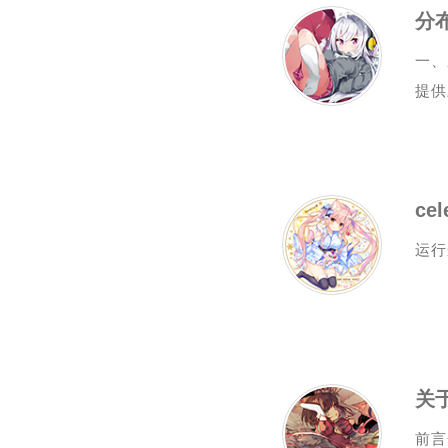
分
一、
提供
ce
运行逻
关于
前言