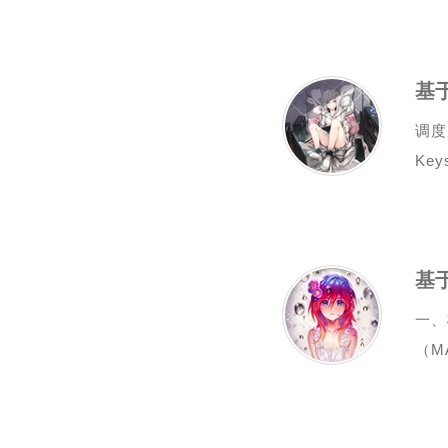
基
调度
Keys
基
一、
（M