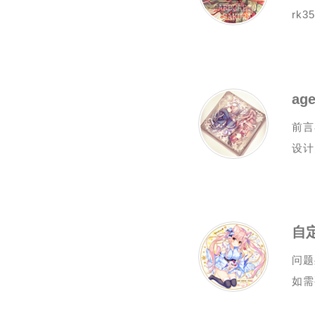
rk
ag
前言
设计
自
问题
如需