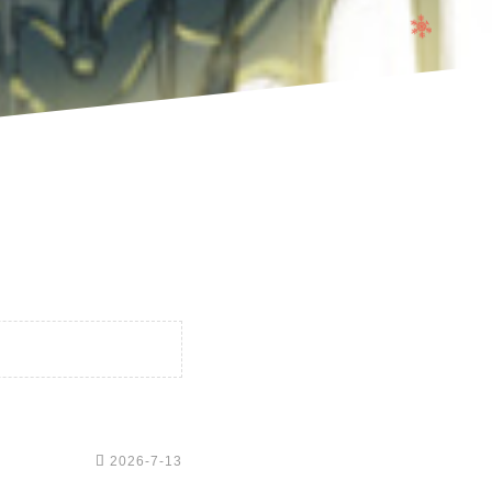

2026-7-13