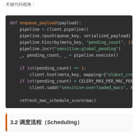
关键代码视角：
def
enqueue_payload
(
payload
)
:
    pipeline 
=
 client
.
pipeline
(
)
    pipeline
.
rpush
(
queue_key
,
 serialized_payload
)
    pipeline
.
hincrby
(
meta_key
,
"pending_count"
,
1
)
    pipeline
.
incr
(
"sensitive:global_pending"
)
    _
,
 pending_count
,
 _ 
=
 pipeline
.
execute
(
)
if
int
(
pending_count
)
==
1
:
        client
.
hset
(
meta_key
,
 mapping
=
{
"oldest_creat
if
int
(
pending_count
)
>
 CELERY_MAX_PER_MAC_PENDI
        client
.
sadd
(
"sensitive:overloaded_macs"
,
 mac
    refresh_mac_schedule_score
(
mac
)
3.2 调度流程（Scheduling）