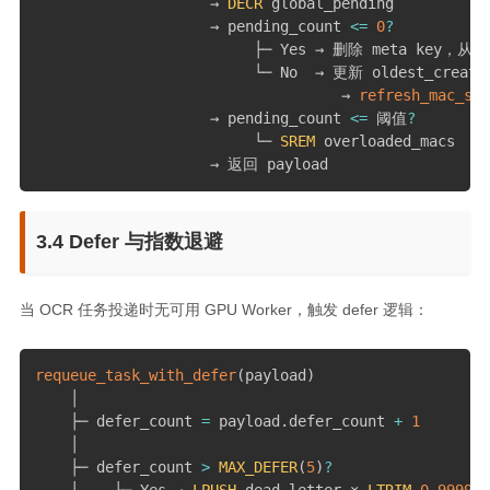
                    → 
DECR
 global_pending

                    → pending_count 
<=
0
?
                         ├─ Yes → 删除 meta key，从 
Z
                         └─ No  → 更新 oldest_created
                                   → 
refresh_mac_sch
                    → pending_count 
<=
 阈值
?
                         └─ 
SREM
 overloaded_macs

                    → 返回 payload
3.4 Defer 与指数退避
当 OCR 任务投递时无可用 GPU Worker，触发 defer 逻辑：
requeue_task_with_defer
(
payload
)
    │

    ├─ defer_count 
=
 payload
.
defer_count 
+
1
    │

    ├─ defer_count 
>
MAX_DEFER
(
5
)
?
    │    └─ Yes → 
LPUSH
 dead_letter × 
LTRIM
0
9999
 