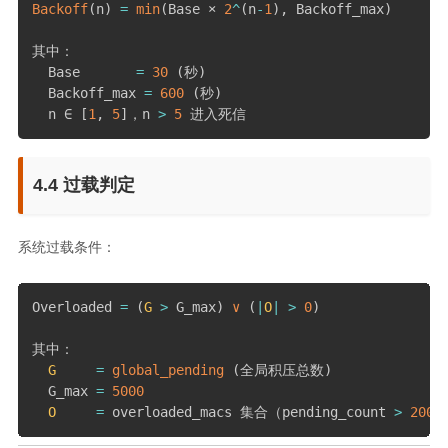
Backoff
(
n
)
=
min
(
Base × 
2
^
(
n
-
1
)
,
 Backoff_max
)
其中：

  Base       
=
30
(
秒
)
  Backoff_max 
=
600
(
秒
)
  n ∈ 
[
1
,
5
]
，n 
>
5
 进入死信
4.4 过载判定
系统过载条件：
Overloaded 
=
(
G
>
 G_max
)
∨
(
|
O
|
>
0
)
其中：

G
=
global_pending
(
全局积压总数
)
  G_max 
=
5000
O
=
 overloaded_macs 集合（pending_count 
>
200
 