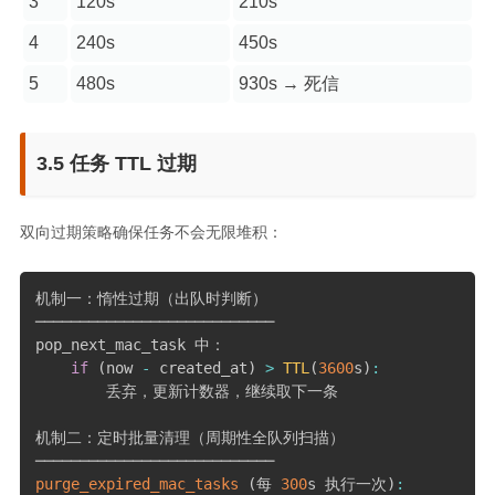
3
120s
210s
4
240s
450s
5
480s
930s → 死信
3.5 任务 TTL 过期
双向过期策略确保任务不会无限堆积：
机制一：惰性过期（出队时判断）

───────────────────────────

pop_next_mac_task 中：

if
(
now 
-
 created_at
)
>
TTL
(
3600
s
)
:
        丢弃，更新计数器，继续取下一条

机制二：定时批量清理（周期性全队列扫描）

purge_expired_mac_tasks
(
每 
300
s 执行一次
)
: