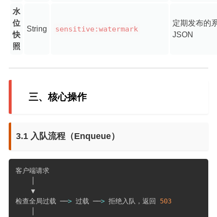
水
位
定期发布的
String
sensitive:watermark
快
JSON
照
三、核心操作
3.1 入队流程（Enqueue）
客户端请求

    │

    ▼

检查全局过载 ──
>
 过载 ──
>
 拒绝入队，返回 
503
    │
