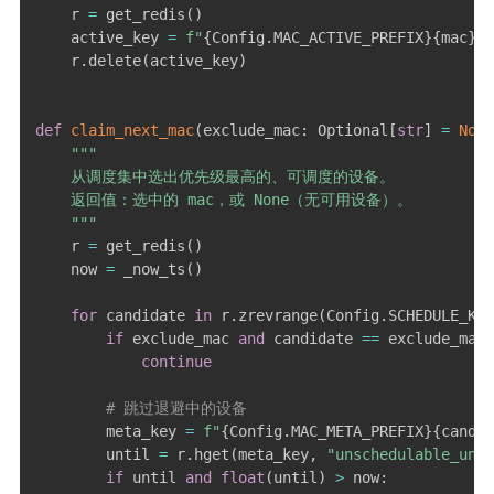
    r 
=
 get_redis
(
)
    active_key 
=
f"
{
Config
.
MAC_ACTIVE_PREFIX
}
{
mac
}
"
    r
.
delete
(
active_key
)
def
claim_next_mac
(
exclude_mac
:
 Optional
[
str
]
=
None
"""

    从调度集中选出优先级最高的、可调度的设备。

    返回值：选中的 mac，或 None（无可用设备）。

    """
    r 
=
 get_redis
(
)
    now 
=
 _now_ts
(
)
for
 candidate 
in
 r
.
zrevrange
(
Config
.
SCHEDULE_KEY
if
 exclude_mac 
and
 candidate 
==
 exclude_mac
:
continue
# 跳过退避中的设备
        meta_key 
=
f"
{
Config
.
MAC_META_PREFIX
}
{
candid
        until 
=
 r
.
hget
(
meta_key
,
"unschedulable_unti
if
 until 
and
float
(
until
)
>
 now
: