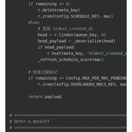
if
 remaining 
<=
0
:
            r
.
delete
(
meta_key
)
            r
.
zrem
(
Config
.
SCHEDULE_KEY
,
 mac
)
else
:
# 更新 oldest_created_at
            head 
=
 r
.
lindex
(
queue_key
,
0
)
            head_payload 
=
 _deserialize
(
head
)
if
 head_payload
:
                r
.
hset
(
meta_key
,
"oldest_created_at"
            _refresh_schedule_score
(
mac
)
# 恢复过载标记
if
 remaining 
<=
 Config
.
MAX_PER_MAC_PENDING
:
            r
.
srem
(
Config
.
OVERLOADED_MACS_KEY
,
 mac
)
return
 payload

# ==================================================
# Defer & Backoff
# ==================================================