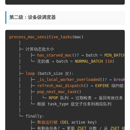
第二级：设备级调度器
process_mac_sensitive_tasks
(
mac
)
    │

    ├─ 计算动态批大小

    │    ├─ 
has_starved_mac
(
)
?
 → batch 
=
MIN_BATCH
(
    │    └─ 无饥饿 → batch 
=
NORMAL_BATCH
(
10
)
    │

    ├─ 
loop
(
batch_size 次
)
:
    │    ├─ 
_is_local_worker_overloaded
(
)
?
 → 
break
(
    │    ├─ 
refresh_mac_dispatch
(
)
 → 
EXPIRE
 续约锁

    │    ├─ 
pop_next_mac_task
(
)
    │    │    └─ 
RPOP
 队列 → 过期检查 → 返回有效任务

    │    └─ 根据 task_type 提交子任务到相应队列

    │

    └─ finally
:
         ├─ 
释放运行锁
(
DEL
 active key
)
         ├─ 有剩余任务
?
 → 更新 
ZSET
 分数 
/
 从 
ZSET
 移除
