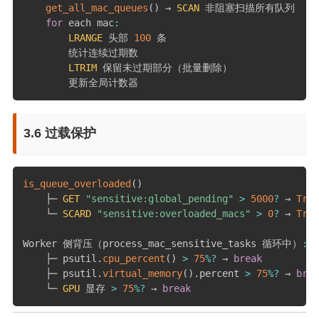
get_all_mac_queues
(
)
 → 
SCAN
 非阻塞扫描所有队列

for
 each mac
:
LRANGE
 头部 
100
 条

        统计连续过期数

LTRIM
 保留未过期部分（批量删除）

        更新全局计数器
3.6 过载保护
is_queue_overloaded
(
)
    ├─ 
GET
"sensitive:global_pending"
>
5000
?
 → 
True
    └─ 
SCARD
"sensitive:overloaded_macs"
>
0
?
 → 
True
Worker 侧背压（process_mac_sensitive_tasks 循环中）
:
    ├─ psutil
.
cpu_percent
(
)
>
75
%
?
 → 
break
    ├─ psutil
.
virtual_memory
(
)
.
percent 
>
75
%
?
 → 
brea
    └─ 
GPU
 显存 
>
75
%
?
 → 
break