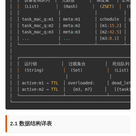
│  
│
(
List
)
│
(
Hash
)
│
(
ZSET
)
│
(
Str
│  │                │              │           │    
│  │ task_mac_q
:
m1  │ meta
:
m1      │ schedule  │ glo
│  │ task_mac_q
:
m2  │ meta
:
m2      │ 
[
m1
:
15.2
]
 │  → 
│  │ task_mac_q
:
m3  │ meta
:
m3      │ 
[
m2
:
42.5
]
 │    
│  │ 
...
            │ 
...
          │ 
[
m3
:
8.1
]
  │    
│  └────────────────┴──────────────┴───────────┴────
│                                                   
│  ┌────────────────────────────────────────────────
│  │  运行锁          │  过载集合        │  死信队列     
│  
│
(
String
)
│
(
Set
)
│
(
List
)
   
│  │                   │                 │          
│  │ active
:
m1 → 
TTL
  │ overloaded
:
     │ dead_lette
│  │ active
:
m2 → 
TTL
  │   
{
m3
,
 m7
}
     │   
[
{
task1
}
,
│  └──────────────────┴─────────────────┴───────────
└───────────────────────────────────────────────────
2.1 数据结构详表