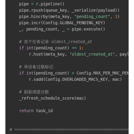
    pipe 
=
 r
.
pipeline
(
)
    pipe
.
rpush
(
queue_key
,
 _serialize
(
payload
)
)
    pipe
.
hincrby
(
meta_key
,
"pending_count"
,
1
)
    pipe
.
incr
(
Config
.
GLOBAL_PENDING_KEY
)
    _
,
 pending_count
,
 _ 
=
 pipe
.
execute
(
)
# 首个任务记录 oldest_created_at
if
int
(
pending_count
)
==
1
:
        r
.
hset
(
meta_key
,
"oldest_created_at"
,
 payloa
# 单设备过载标记
if
int
(
pending_count
)
>
 Config
.
MAX_PER_MAC_PENDI
        r
.
sadd
(
Config
.
OVERLOADED_MACS_KEY
,
 mac
)
# 刷新调度分数
    _refresh_schedule_score
(
mac
)
return
 task_id

# ==================================================