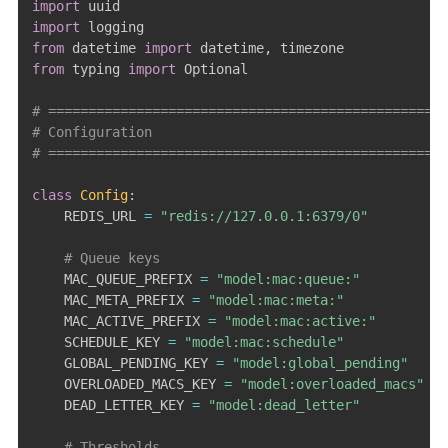
import
import
from
 datetime 
import
 datetime
,
from
 typing 
import
 Optional

# ==================================================
# Configuration
# ==================================================
class
Config
:
    REDIS_URL 
=
"redis://127.0.0.1:6379/0"
# Queue keys
    MAC_QUEUE_PREFIX 
=
"model:mac:queue:"
    MAC_META_PREFIX 
=
"model:mac:meta:"
    MAC_ACTIVE_PREFIX 
=
"model:mac:active:"
    SCHEDULE_KEY 
=
"model:mac:schedule"
    GLOBAL_PENDING_KEY 
=
"model:global_pending"
    OVERLOADED_MACS_KEY 
=
"model:overloaded_macs"
    DEAD_LETTER_KEY 
=
"model:dead_letter"
# Thresholds