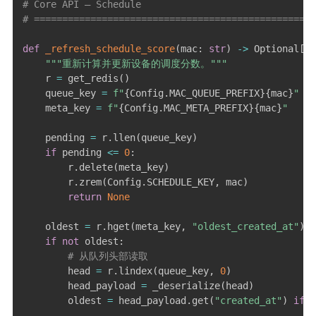
# Core API — Schedule
# ==================================================
def
_refresh_schedule_score
(
mac
:
str
)
-
>
 Optional
[
fl
"""重新计算并更新设备的调度分数。"""
    r 
=
 get_redis
(
)
    queue_key 
=
f"
{
Config
.
MAC_QUEUE_PREFIX
}
{
mac
}
"
    meta_key 
=
f"
{
Config
.
MAC_META_PREFIX
}
{
mac
}
"
    pending 
=
 r
.
llen
(
queue_key
)
if
 pending 
<=
0
:
        r
.
delete
(
meta_key
)
        r
.
zrem
(
Config
.
SCHEDULE_KEY
,
 mac
)
return
None
    oldest 
=
 r
.
hget
(
meta_key
,
"oldest_created_at"
)
if
not
 oldest
:
# 从队列头部读取
        head 
=
 r
.
lindex
(
queue_key
,
0
)
        head_payload 
=
 _deserialize
(
head
)
        oldest 
=
 head_payload
.
get
(
"created_at"
)
if
 h