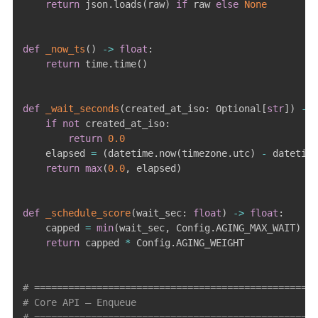
return
 json
.
loads
(
raw
)
if
 raw 
else
None
def
_now_ts
(
)
-
>
float
:
return
 time
.
time
(
)
def
_wait_seconds
(
created_at_iso
:
 Optional
[
str
]
)
-
>
if
not
 created_at_iso
:
return
0.0
    elapsed 
=
(
datetime
.
now
(
timezone
.
utc
)
-
 datetime
return
max
(
0.0
,
 elapsed
)
def
_schedule_score
(
wait_sec
:
float
)
-
>
float
:
    capped 
=
min
(
wait_sec
,
 Config
.
AGING_MAX_WAIT
)
return
 capped 
*
 Config
.
AGING_WEIGHT

# ==================================================
# Core API — Enqueue
# ==================================================