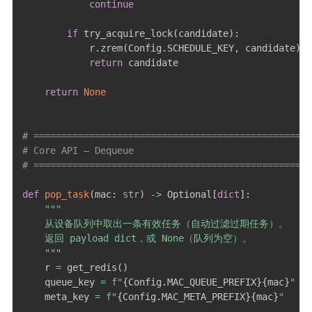
continue
if
 try_acquire_lock
(
candidate
)
:
            r
.
zrem
(
Config
.
SCHEDULE_KEY
,
 candidate
)
return
 candidate

return
None
# ==================================================
# Core API — Dequeue
# ==================================================
def
pop_task
(
mac
:
str
)
-
>
 Optional
[
dict
]
:
"""

    从设备队列中取出一条有效任务（自动过滤过期任务）。

    返回 payload dict，或 None（队列为空）。

    """
    r 
=
 get_redis
(
)
    queue_key 
=
f"
{
Config
.
MAC_QUEUE_PREFIX
}
{
mac
}
"
    meta_key 
=
f"
{
Config
.
MAC_META_PREFIX
}
{
mac
}
"