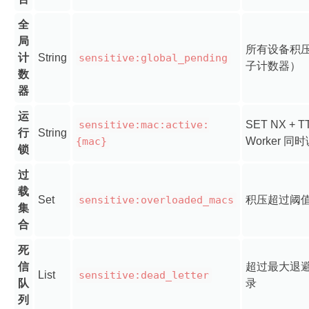
全
局
所有设备积
计
String
sensitive:global_pending
子计数器）
数
器
运
sensitive:mac:active:
SET NX +
行
String
{mac}
Worker 
锁
过
载
Set
sensitive:overloaded_macs
积压超过阈
集
合
死
信
超过最大退
List
sensitive:dead_letter
队
录
列