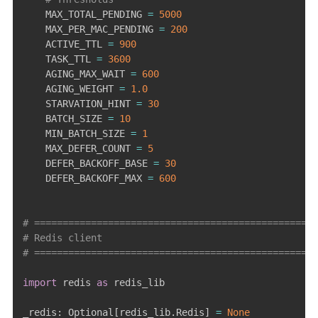
    MAX_TOTAL_PENDING 
=
5000
    MAX_PER_MAC_PENDING 
=
200
    ACTIVE_TTL 
=
900
    TASK_TTL 
=
3600
    AGING_MAX_WAIT 
=
600
    AGING_WEIGHT 
=
1.0
    STARVATION_HINT 
=
30
    BATCH_SIZE 
=
10
    MIN_BATCH_SIZE 
=
1
    MAX_DEFER_COUNT 
=
5
    DEFER_BACKOFF_BASE 
=
30
    DEFER_BACKOFF_MAX 
=
600
# ==================================================
# Redis client
# ==================================================
import
 redis 
as
 redis_lib

_redis
:
 Optional
[
redis_lib
.
Redis
]
=
None