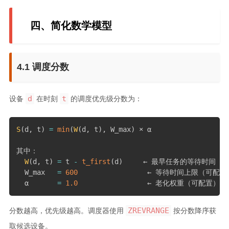
四、简化数学模型
4.1 调度分数
d
t
设备
在时刻
的调度优先级分数为：
S
(
d
,
 t
)
=
min
(
W
(
d
,
 t
)
,
 W_max
)
 × α

其中：

W
(
d
,
 t
)
=
 t 
-
t_first
(
d
)
     ← 最早任务的等待时间（秒
  W_max   
=
600
                 ← 等待时间上限（可配置
  α       
=
1.0
                 ← 老化权重（可配置）
ZREVRANGE
分数越高，优先级越高。调度器使用
按分数降序获
取候选设备。