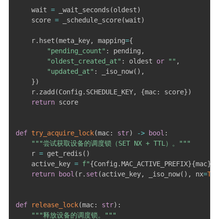
    wait 
=
 _wait_seconds
(
oldest
)
    score 
=
 _schedule_score
(
wait
)
    r
.
hset
(
meta_key
,
 mapping
=
{
"pending_count"
:
 pending
,
"oldest_created_at"
:
 oldest 
or
""
,
"updated_at"
:
 _iso_now
(
)
,
}
)
    r
.
zadd
(
Config
.
SCHEDULE_KEY
,
{
mac
:
 score
}
)
return
 score

def
try_acquire_lock
(
mac
:
str
)
-
>
bool
:
"""尝试获取设备的调度锁（SET NX + TTL）。"""
    r 
=
 get_redis
(
)
    active_key 
=
f"
{
Config
.
MAC_ACTIVE_PREFIX
}
{
mac
}
"
return
bool
(
r
.
set
(
active_key
,
 _iso_now
(
)
,
 nx
=
Tru
def
release_lock
(
mac
:
str
)
:
"""释放设备的调度锁。"""