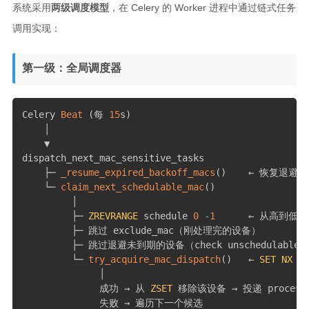
系统采用
两级调度模型
，在 Celery 的 Worker 进程中通过链式任务
调用实现：
第一级：全局调度器
Celery 
Beat
(
每 
15
s
)
    │

    ▼

dispatch_next_mac_sensitive_tasks

    ├─ 
_resume_expired_backoff_macs
(
)
    ← 恢复退避到
    └─ 
claim_next_schedulable_mac
(
)
         │

         ├─ 
ZREVRANGE
 schedule 
0
-
1
      ← 从高到低
         ├─ 跳过 exclude_mac（刚处理完的设备）

         ├─ 跳过退避未到期的设备（check unschedulable_u
         └─ 
try_acquire_mac_dispatch
(
)
   ← 
SET
NX
 加
              │

              成功 → 从 
ZSET
 移除该设备 → 投递 process t
              失败 → 遍历下一个候选