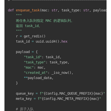
def
enqueue_task
(
mac
:
str
,
 task_type
:
str
,
 payload_d
"""

    将任务入队到指定 MAC 的逻辑队列。

    返回 task_id。

    """
    r 
=
 get_redis
(
)
    task_id 
=
 uuid
.
uuid4
(
)
.
hex
    payload 
=
{
"task_id"
:
 task_id
,
"task_type"
:
 task_type
,
"mac"
:
 mac
,
"created_at"
:
 _iso_now
(
)
,
**
payload_data
,
}
    queue_key 
=
f"
{
Config
.
MAC_QUEUE_PREFIX
}
{
mac
}
"
    meta_key 
=
f"
{
Config
.
MAC_META_PREFIX
}
{
mac
}
"
# 原子入队