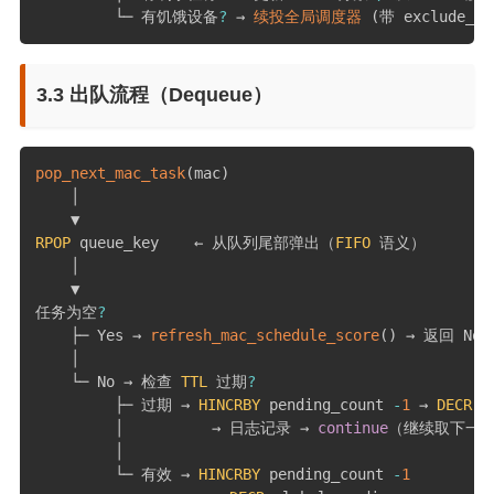
         └─ 有饥饿设备
?
 → 
续投全局调度器
(
带 exclude_ma
3.3 出队流程（Dequeue）
pop_next_mac_task
(
mac
)
    │

RPOP
 queue_key    ← 从队列尾部弹出（
FIFO
 语义）

    │

    ▼

任务为空
?
    ├─ Yes → 
refresh_mac_schedule_score
(
)
 → 返回 None
    │

    └─ No → 检查 
TTL
 过期
?
         ├─ 过期 → 
HINCRBY
 pending_count 
-
1
 → 
DECR
 g
         │          → 日志记录 → 
continue
（继续取下一条
         │

         └─ 有效 → 
HINCRBY
 pending_count 
-
1