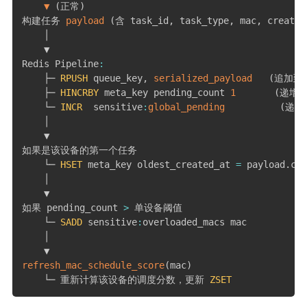
▼
(
正常
)
构建任务 
payload
(
含 task_id
,
 task_type
,
 mac
,
 create
    │

    ▼

Redis Pipeline
:
    ├─ 
RPUSH
 queue_key
,
serialized_payload
(
追加到
    ├─ 
HINCRBY
 meta_key pending_count 
1
(
递增
    └─ 
INCR
  sensitive
:
global_pending
(
递增
    │

    ▼

如果是该设备的第一个任务

    └─ 
HSET
 meta_key oldest_created_at 
=
 payload
.
cre
    │

    ▼

如果 pending_count 
>
 单设备阈值

    └─ 
SADD
 sensitive
:
overloaded_macs mac

    │

refresh_mac_schedule_score
(
mac
)
    └─ 重新计算该设备的调度分数，更新 
ZSET