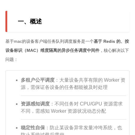
c和cpp语言基础学习笔记
scala学习笔记
一、概述
spark学习笔记
java学习笔记
基于mac的设备客户端任务队列调度服务是一个
基于 Redis 的、按
设备标识（MAC）维度隔离的异步任务调度中间件
，核心解决以下
mysql学习笔记
问题：
数据治理学习
windows学习
多租户公平调度
：大量设备共享有限的 Worker 资
kettle学习笔记
源，需保证各设备的任务都能被及时处理
linux学习
influx学习笔记
资源感知调度
：不同任务对 CPU/GPU 资源需求
不同，需感知 Worker 资源状况动态分配
rust基础学习笔记
文章
稳定性自保
：防止某设备异常发量冲垮系统，也
小说
防止系统过载后雪崩