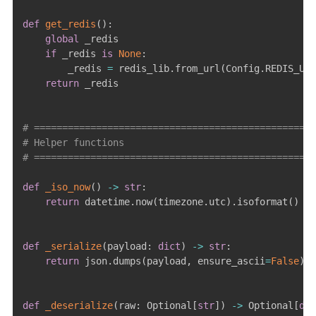
def
get_redis
(
)
:
global
 _redis

if
 _redis 
is
None
:
        _redis 
=
 redis_lib
.
from_url
(
Config
.
REDIS_URL
return
 _redis

# ==================================================
# Helper functions
# ==================================================
def
_iso_now
(
)
-
>
str
:
return
 datetime
.
now
(
timezone
.
utc
)
.
isoformat
(
)
def
_serialize
(
payload
:
dict
)
-
>
str
:
return
 json
.
dumps
(
payload
,
 ensure_ascii
=
False
)
def
_deserialize
(
raw
:
 Optional
[
str
]
)
-
>
 Optional
[
dic