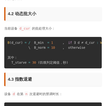
4.2 动态批大小
d_cur
当前设备
的批处理大小：
B
(
d_cur
)
=
/
  B_min  
=
1
,
if
 ∃ d ≠ d_cur 
:
W
(
d
           \  B_norm 
=
10
,
  otherwise

其中：

  T_starve 
=
30
(
饥饿判定阈值，秒
)
4.3 指数退避
d
n
设备
在第
次退避时的禁调时长：