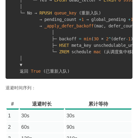
    │

    └─ No → 
RPUSH
queue_key
(
重新入队
)
            → pending_count 
+
1
 → global_pending 
+
1
            → 
_apply_defer_backoff
(
mac
,
 defer_count
)
                 │

                 ├─ backoff 
=
min
(
30
 × 
2
^
(
defer
-
1
)
,
                 ├─ 
HSET
 meta_key unschedulable_unti
                 └─ 
ZREM
 schedule 
mac
(
从调度集中移除
    │

    ▼

    返回 
True
(
已重新入队
)
退避时间序列：
#
退避时长
累计等待
1
30s
30s
2
60s
90s