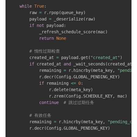
while
True
:
        raw 
=
 r
.
rpop
(
queue_key
)
        payload 
=
 _deserialize
(
raw
)
if
not
 payload
:
            _refresh_schedule_score
(
mac
)
return
None
# 惰性过期检查
        created_at 
=
 payload
.
get
(
"created_at"
)
if
 created_at 
and
 _wait_seconds
(
created_at
)
            remaining 
=
 r
.
hincrby
(
meta_key
,
"pending
            r
.
decr
(
Config
.
GLOBAL_PENDING_KEY
)
if
 remaining 
<=
0
:
                r
.
delete
(
meta_key
)
                r
.
zrem
(
Config
.
SCHEDULE_KEY
,
 mac
)
continue
# 跳过过期任务
# 有效任务
        remaining 
=
 r
.
hincrby
(
meta_key
,
"pending_cou
        r
.
decr
(
Config
.
GLOBAL_PENDING_KEY
)