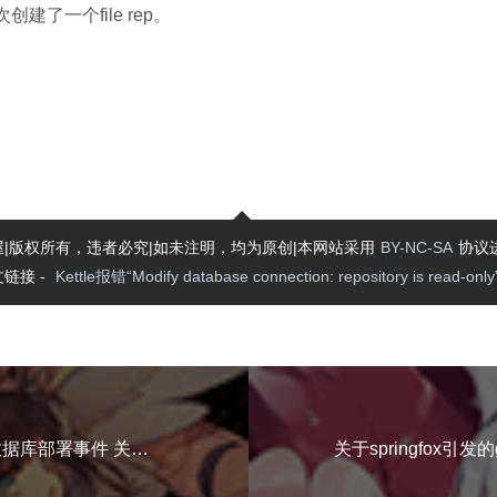
次创建了一个file rep。
|版权所有，违者必究|如未注明，均为原创|本网站采用
BY-NC-SA
协议
链接 -
Kettle报错“Modify database connection: repository is read-only
记一次华为高斯数据库部署事件 关于pg_perf的事件