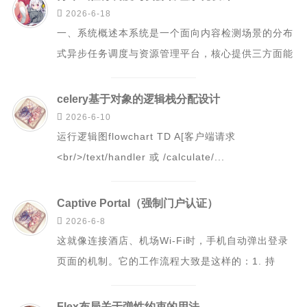

2026-6-18
c和cpp语言基础学习笔记
一、系统概述本系统是一个面向内容检测场景的分布
scala学习笔记
式异步任务调度与资源管理平台，核心提供三方面能
spark学习笔记
力：任务调度：基于设备维度的逻辑队列 + ...
java学习笔记
celery基于对象的逻辑栈分配设计
mysql学习笔记

2026-6-10
运行逻辑图flowchart TD A[客户端请求
数据治理学习
<br/>/text/handler 或 /calculate/...
windows学习
kettle学习笔记
Captive Portal（强制门户认证）
linux学习

2026-6-8
influx学习笔记
这就像连接酒店、机场Wi-Fi时，手机自动弹出登录
rust基础学习笔记
页面的机制。它的工作流程大致是这样的：1. 持
文章
续“探路”：网络状态探测当你连接Wi-...
小说
Flex布局关于弹性约束的用法