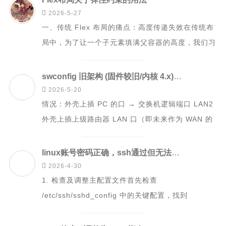

游戏开发日志
2026-5-27
一、传统 Flex 布局的痛点：高度传递失效在传统布
更多
局中，为了让一个子元素填满父容器的高度，我们习
惯使用 height: 100%。但...
关于
swconfig 旧架构 (固件较旧/内核 4.x)调整VLAN
归档

2026-5-20
情况：外壳上插 PC 的口 → 交换机逻辑端口 LAN2
外壳上插上级路由器 LAN 口（即未来作为 WAN 的
口） → 交换机逻辑端口...
linux账号密码正确，ssh通过但无法远程问题解决

2026-4-30
1. 检查及调整主配置文件首先检查
/etc/ssh/sshd_config 中的关键配置，找到
PasswordAuthentica...